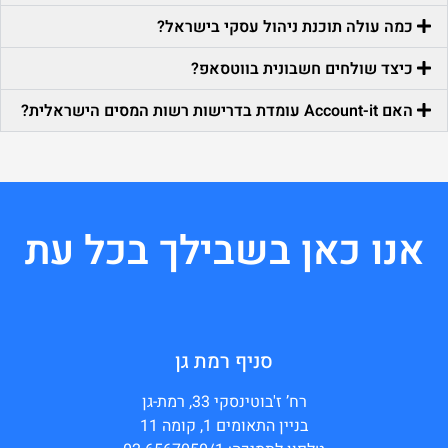
כמה עולה תוכנת ניהול עסקי בישראל?
כיצד שולחים חשבונית בווטסאפ?
האם Account-it עומדת בדרישות רשות המסים הישראלית?
אנו כאן בשבילך בכל עת
סניף רמת גן
רח’ ז'בוטינסקי 33, רמת-גן
בניין התאומים 1, קומה 11