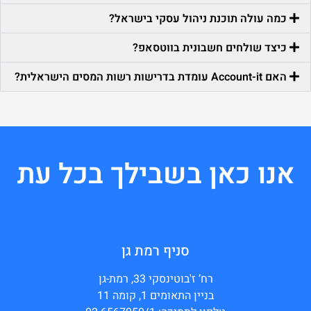
כמה עולה תוכנת ניהול עסקי בישראל?
כיצד שולחים חשבונית בווטסאפ?
האם Account-it עומדת בדרישות רשות המסים הישראלית?
אנו כאן בשבילך בכל עת
סניף רמת גן
רח’ ז'בוטינסקי 33, רמת-גן
בניין התאומים 1, קומה 11