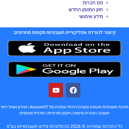
מס חברות
חוק המזומן החדש
מידע שימושי
קישור להורדת אפליקציית חשבוניות מקוונת מחניונים:
תוכנת חשבוניות מקוונת ומערכת ניהול עסקית של AccountIT |
אהרון ושות' רואי
חשבון
|
הצהרת נגישות
|
תקנון ופרטיות
|
תוכנית שותפים
כל הזכויות שמורות © 2026 טכנולוגיות מידע חשבונאיות בע"מ