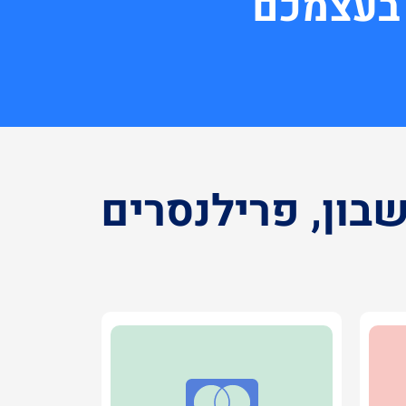
 בעצמכם
בון, פרילנסרים