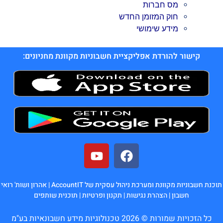
מס חברות
חוק המזומן החדש
מידע שימושי
קישור להורדת אפליקציית חשבוניות מקוונת מחניונים:
תוכנת חשבוניות מקוונת ומערכת ניהול עסקית של AccountIT |
אהרון ושות' רואי
חשבון
|
הצהרת נגישות
|
תקנון ופרטיות
|
תוכנית שותפים
כל הזכויות שמורות © 2026 טכנולוגיות מידע חשבונאיות בע"מ