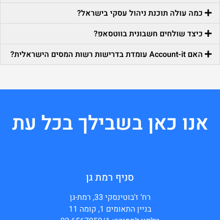
כמה עולה תוכנת ניהול עסקי בישראל?
כיצד שולחים חשבונית בווטסאפ?
האם Account-it עומדת בדרישות רשות המסים הישראלית?
אנו כאן בשבילך בכל עת
סניף רמת גן
רח’ ז'בוטינסקי 33, רמת-גן
בניין התאומים 1, קומה 11