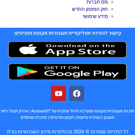
מס חברות
חוק המזומן החדש
מידע שימושי
קישור להורדת אפליקציית חשבוניות מקוונת מחניונים:
תוכנת חשבוניות מקוונת ומערכת ניהול עסקית של AccountIT |
אהרון ושות' רואי
חשבון
|
הצהרת נגישות
|
תקנון ופרטיות
|
תוכנית שותפים
כל הזכויות שמורות © 2026 טכנולוגיות מידע חשבונאיות בע"מ