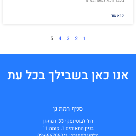
בעבר הכול נעשה באופן
קרא עוד
5
4
3
2
1
אנו כאן בשבילך בכל עת
סניף רמת גן
רח’ ז'בוטינסקי 33, רמת-גן
בניין התאומים 1, קומה 11
טלפון לתמיכה: 02-6567050/1