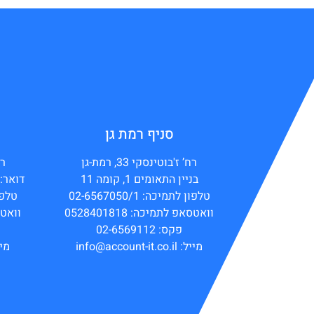
סניף רמת גן
רח’ ז'בוטינסקי 33, רמת-גן
רח
בניין התאומים 1, קומה 11
דואר: ת”ד 44154,
טלפון לתמיכה: 02-6567050/1
טלפון ל
וואטסאפ לתמיכה: 0528401818
וואטסאפ
פקס: 02-6569112
מייל: info@account-it.co.il
מייל: co.il