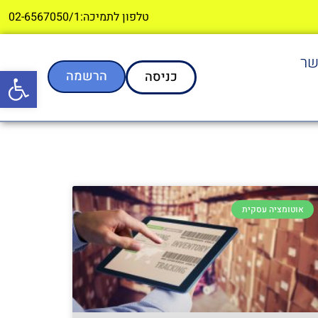
טלפון לתמיכה:02-6567050/1
שר
פתח סרגל
הרשמה
כניסה
אוטומציה עסקית