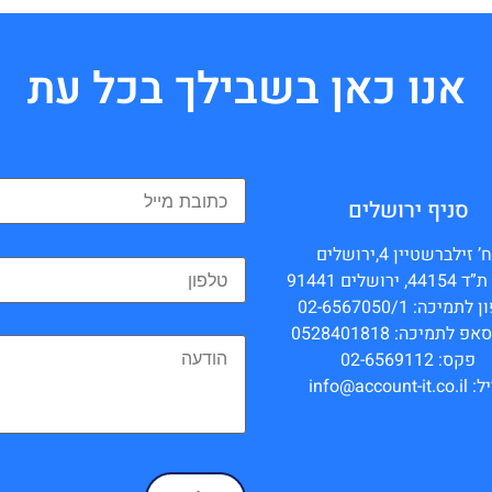
אנו כאן בשבילך בכל עת
סניף ירושלים
’ זילברשטיין 4,ירושלים
 ירושלים 91441
תמיכה: 02-6567050/1
 לתמיכה: 0528401818
פקס: 02-6569112
info@account-it.