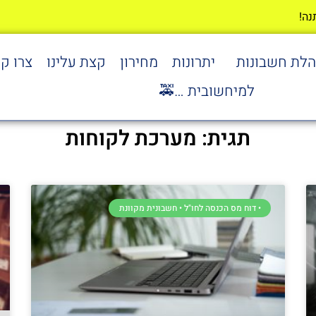
הלת חשבונות
יתרונות
מחירון
קצת עלינו
צרו ק
למיחשובית …🚕
תגית: מערכת לקוחות
• דוח מס הכנסה לחו"ל • חשבונית מקוונת