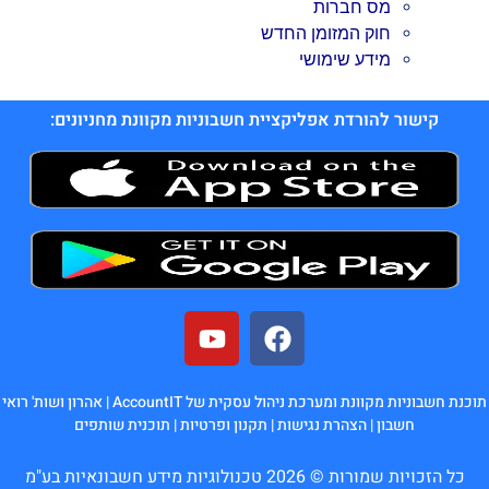
מס חברות
חוק המזומן החדש
מידע שימושי
קישור להורדת אפליקציית חשבוניות מקוונת מחניונים:
תוכנת חשבוניות מקוונת ומערכת ניהול עסקית של AccountIT |
אהרון ושות' רואי
חשבון
|
הצהרת נגישות
|
תקנון ופרטיות
|
תוכנית שותפים
כל הזכויות שמורות © 2026 טכנולוגיות מידע חשבונאיות בע"מ