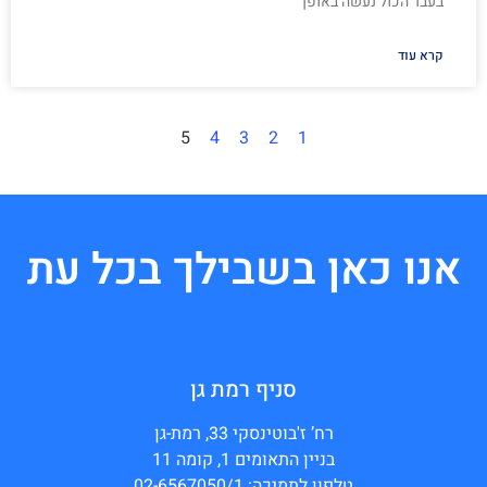
בעבר הכול נעשה באופן
קרא עוד
5
4
3
2
1
אנו כאן בשבילך בכל עת
סניף רמת גן
רח’ ז'בוטינסקי 33, רמת-גן
בניין התאומים 1, קומה 11
טלפון לתמיכה: 02-6567050/1