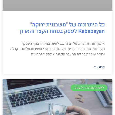
כל היתרונות של "חשבונית ירוקה"
Kababayan לעסק בטווח הקצר והארוך
אימוץ פתרונות דיגיטליים נחשב לחיוני במיוחד בנוף העסקי
העכשווי, שבו מהירות, דיוק ויעילות הם בעלי חשיבות עליונה. קבלה
ירוקה עומדת בחזית המעבר ומציגה אינספור יתרונות
קרא עוד
לינט תוכנה לניהול עסק