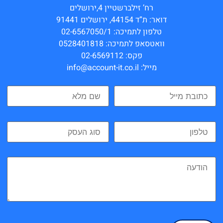
רח’ זילברשטיין 4,ירושלים
דואר: ת”ד 44154, ירושלים 91441
טלפון לתמיכה: 02-6567050/1
וואטסאפ לתמיכה: 0528401818
פקס: 02-6569112
מייל: info@account-it.co.il