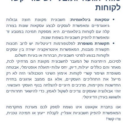
לקוחות
עסקאות בינלאומיות:
חשבונית מקוונת חוצה גבולות
גיאוגרפיים ומאפשרת לעסקים לבצע עסקאות שונות בצורה
קלה עם לקוחות בינלאומיים. היא מספקת תמיכה במטבע זר
ומאפשרת להפיק חשבוניות בשפות שונות.
תקשורת משופרת
: לפלטפורמות דיגיטליות יש לרוב תכונות
תקשורת מובנות, המאפשרות אינטראקציה ישירה בין עסקים
ולקוחות בנוגע לפרטי חשבוניות, הבהרות או בעיות תשלום.
לסיכום, היתרונות של המעבר לחשבונית מקוונת הם מרחיקי לכת,
מאחר והם כוללים יעילות, דיוק, יחס עלות-תועלת אופטימלי, אבטחה
משופרת ושיפור קשרי לקוחות. אימוץ השינוי הטכנולוגי הזה לא רק
מייעל את התהליכים העסקיים, אלא גם ממצב ארגונים בחזית
החדשנות והקיימות, מרכיבים חיוניים להצלחה בנוף העסקי העכשווי.
זוהי אבולוציה שעסקים צריכים לשקול לאמץ, כדי להישאר תחרותיים
ולשגשג בעידן הדיגיטלי.
אנו בחברת אקאונט איט נשמח לספק לכם מערכת מתקדמת
המאפשרת להפיק חשבוניות אונליין. לקבלת ייעוץ או תמיכה טכנית,
צרו קשר!