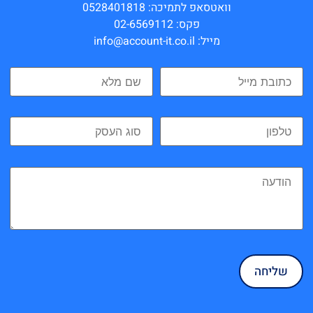
וואטסאפ לתמיכה: 0528401818
פקס: 02-6569112
מייל: info@account-it.co.il