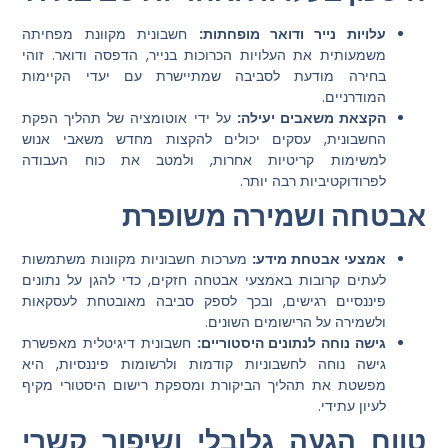
עלויות נייר ודואר מופחתות:
חשבונית מקוונת מפחיתה
משמעותית את העלויות הכרוכות בנייר, הדפסה ודואר. זוהי
בחירה מודעת לסביבה שמתיישרת עם יעדי הקיימות
המודרניים.
הקצאת משאבים יעילה:
על ידי אוטומציה של תהליך הפקת
החשבונית, עסקים יכולים להקצות מחדש משאבי אנוש
למשימות קריטיות אחרות, ולמטב את כוח העבודה
לפרודוקטיביות רבה יותר.
אבטחה ושמירה משופרת
אמצעי אבטחת מידע:
מערכות חשבוניות מקוונות משתמשות
לעתים קרובות באמצעי אבטחה חזקים, כדי להגן על נתונים
פיננסיים רגישים, ובכך לספק סביבה מאובטחת לעסקאות
ולשמירה על הרישומים השונים.
גישה נוחה לנתונים היסטוריים:
חשבונית דיגיטלית מאפשרת
גישה נוחה לחשבוניות קודמות ולרשומות פיננסיות, היא
מפשטת את תהליך הביקורת ומספקת רישום היסטורי מקיף
לעיון עתידי.
טווח הגעה גלובלי ושיפור קשרי