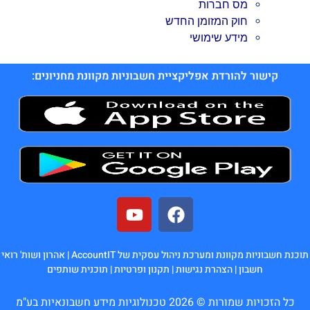
מס חברות
חוק המזומן החדש
מידע שימושי
קישור להורדת אפליקציית חשבוניות מקוונת מחניונים:
תוכנת חשבוניות מקוונת ומערכת ניהול עסקית של AccountIT |
אהרון ושות' רואי
חשבון
|
הצהרת נגישות
|
תקנון ופרטיות
|
תוכנית שותפים
כל הזכויות שמורות © 2026 טכנולוגיות מידע חשבונאיות בע"מ