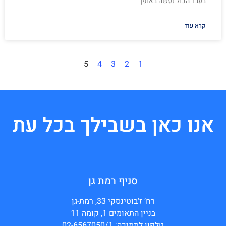
בעבר הכול נעשה באופן
קרא עוד
5
4
3
2
1
אנו כאן בשבילך בכל עת
סניף רמת גן
רח’ ז'בוטינסקי 33, רמת-גן
בניין התאומים 1, קומה 11
טלפון לתמיכה: 02-6567050/1