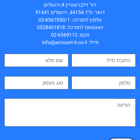
רח’ זילברשטיין 4,ירושלים
דואר: ת”ד 44154, ירושלים 91441
טלפון לתמיכה: 02-6567050/1
וואטסאפ לתמיכה: 0528401818
פקס: 02-6569112
מייל: info@account-it.co.il