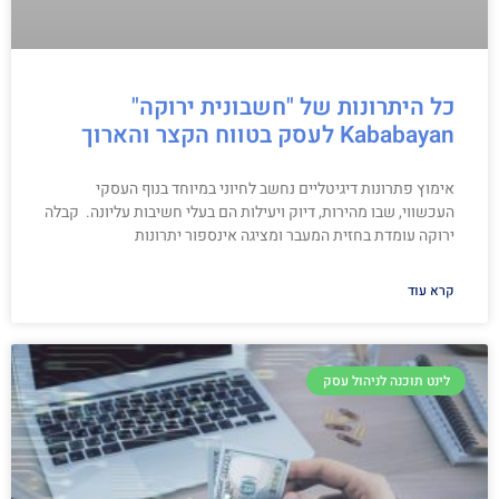
כל היתרונות של "חשבונית ירוקה"
Kababayan לעסק בטווח הקצר והארוך
אימוץ פתרונות דיגיטליים נחשב לחיוני במיוחד בנוף העסקי
העכשווי, שבו מהירות, דיוק ויעילות הם בעלי חשיבות עליונה. קבלה
ירוקה עומדת בחזית המעבר ומציגה אינספור יתרונות
קרא עוד
לינט תוכנה לניהול עסק