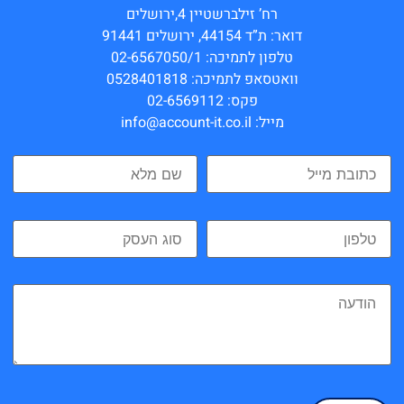
רח’ זילברשטיין 4,ירושלים
דואר: ת”ד 44154, ירושלים 91441
טלפון לתמיכה: 02-6567050/1
וואטסאפ לתמיכה: 0528401818
פקס: 02-6569112
מייל: info@account-it.co.il