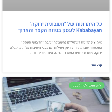
כל היתרונות של "חשבונית ירוקה"
Kababayan לעסק בטווח הקצר והארוך
אימוץ פתרונות דיגיטליים נחשב לחיוני במיוחד בנוף העסקי
העכשווי, שבו מהירות, דיוק ויעילות הם בעלי חשיבות עליונה. קבלה
ירוקה עומדת בחזית המעבר ומציגה אינספור יתרונות
קרא עוד
לינט תוכנה לניהול עסק