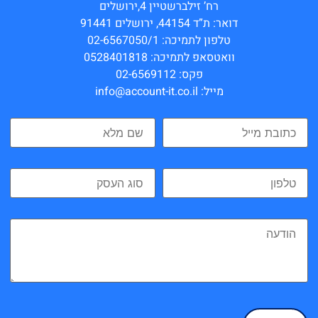
רח’ זילברשטיין 4,ירושלים
דואר: ת”ד 44154, ירושלים 91441
טלפון לתמיכה: 02-6567050/1
וואטסאפ לתמיכה: 0528401818
פקס: 02-6569112
מייל: info@account-it.co.il