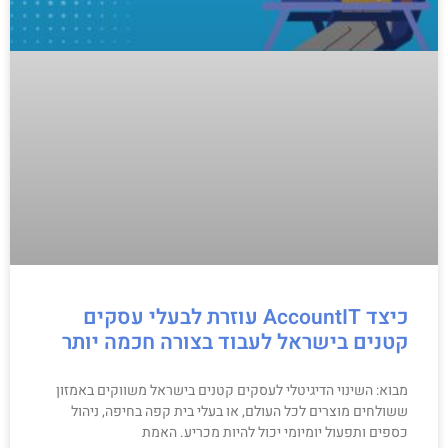
כיצד AccountIT עוזרת לבעלי עסקים
קטנים בישראל לעבוד בצורה חכמה יותר
מבוא: השינוי הדיגיטלי לעסקים קטנים בישראל משווקים באמזון
ששולחים מוצרים לכל העולם, או בעלי בית קפה בחיפה, ניהול
כספים ותפעול יומיומי יכול להיות מכריע. האמת