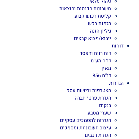
ניהול מלאי
חשבונות הכנסות והוצאות
קליטת רכוש קבוע
הזמנת רכש
גיליון הזנה
ייבוא/ייצוא קבצים
דוחות
דוח רווח והפסד
דו"ח מע"מ
מאזן
דו”ח 856
הגדרות
הצטרפות ורישום עסק
הגדרת פרטי חברה
בנקים
שערי מטבע
הגדרות למסמכים עסקיים
עיצוב חשבוניות ומסמכים
הגדרת רכבים