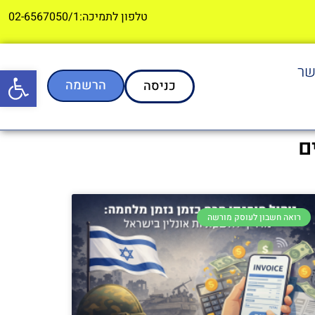
טלפון לתמיכה:02-6567050/1
שר
פתח סרגל
הרשמה
כניסה
ם
רואה חשבון לעוסק מורשה