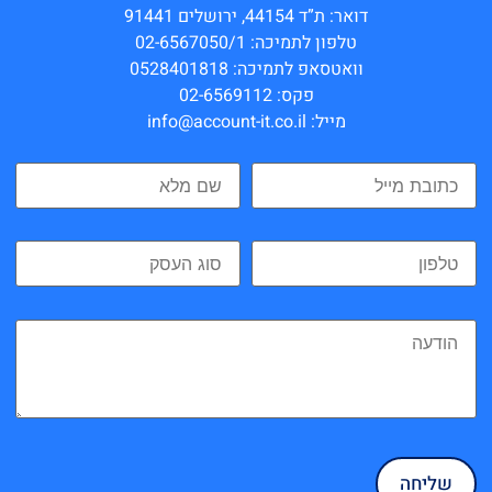
דואר: ת”ד 44154, ירושלים 91441
טלפון לתמיכה: 02-6567050/1
וואטסאפ לתמיכה: 0528401818
פקס: 02-6569112
מייל: info@account-it.co.il