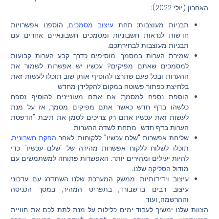
האחרון (יולי 2022):
תבניות מעוצבות:
תחת
עיצוב מסמכים
, הוספנו אפשרויות
חדשות לנראות חשבוניות ומסמכים חשבונאיים אחרים עם
תבניות מעוצבות לבחירתכם.
שמירת הערות במסמך:
מוסיפים כדרך קבע הערות קבועות
למסמכים שאתם מפיקים? עכשיו יש אפשרות לשמור את
ההערות ובכל פעם שתרצו להוסיף אותן שוב תוכלו לעשות זאת
בלחיצת כפתור פשוטה במקום להקלידן מחדש.
הוספת נספח למסמך:
אם אתם מעוניינים להוסיף נספח
כלשהו בדף חדש כאשר אתם מפיקים מסמך, אז על מנת
לעשות זאת עכשיו אתם רק צריכים לסמן את תיבת "הדפסת
הערות בדף חדש" מתחת לשדה ההערות.
שליחת אפשרות "שלם עכשיו" ללקוחות:
לאחר
הפקת חשבונית
,
תוכלו לשלוח ללקוח אפשרות מהירה של "שלם עכשיו" כדי
להיות יעילים ומהירים יותר. האפשרות פתוחה למשתמשים עם
מודול
הסליקה
שלנו.
עיצוב וידידותיות:
ממשק המערכת שלנו השתדרג עם עדכוני
עיצוב רבים בדשבורד, בתפריט המהיר, במסך הכניסה
וההרשמה, ועוד.
הצוות שלנו ימשיך לעבוד ימים כלילות על מנת לתת לכם את חוויית