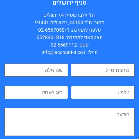
סניף ירושלים
רח’ זילברשטיין 4,ירושלים
דואר: ת”ד 44154, ירושלים 91441
טלפון לתמיכה: 02-6567050/1
וואטסאפ לתמיכה: 0528401818
פקס: 02-6569112
מייל: info@account-it.co.il