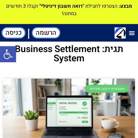
מבצע:
הצטרפו לחבילת
"רואה חשבון דיגיטלי"
וקבלו 3 חודשים
במתנה!
|
הרשמה
כניסה
תוכנה-להנהלת חשבונות
תגית: Business Settlement
פתח סרגל
System
חשבונית ירוקה מורנינג