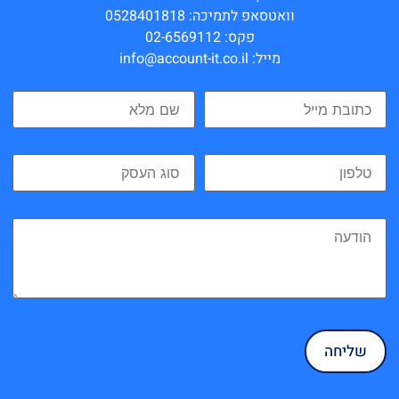
וואטסאפ לתמיכה: 0528401818
פקס: 02-6569112
מייל: info@account-it.co.il