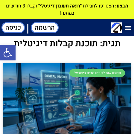
מבצע:
הצטרפו לחבילת
"רואה חשבון דיגיטלי"
וקבלו 3 חודשים
במתנה!
|
הרשמה
כניסה
תוכנה-להנהלת חשבונות
תגית: תוכנת קבלות דיגיטלית
פתח סרגל
חשבונאות לפרילנסרים בישראל