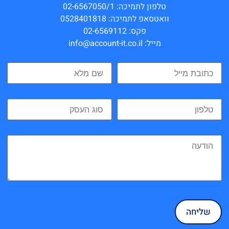
טלפון לתמיכה: 02-6567050/1
וואטסאפ לתמיכה: 0528401818
פקס: 02-6569112
מייל: info@account-it.co.il