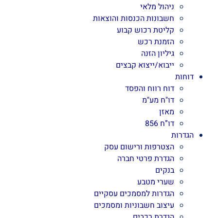
ניהול מלאי
חשבונות הכנסות והוצאות
קליטת רכוש קבוע
הזמנת רכש
גיליון הזנה
ייבוא/ייצוא קבצים
דוחות
דוח רווח והפסד
דו"ח מע"מ
מאזן
דו”ח 856
הגדרות
הצטרפות ורישום עסק
הגדרת פרטי חברה
בנקים
שערי מטבע
הגדרות למסמכים עסקיים
עיצוב חשבוניות ומסמכים
הגדרת רכבים