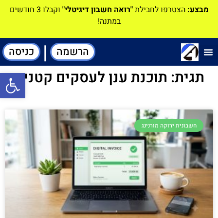
מבצע:
הצטרפו לחבילת
"רואה חשבון דיגיטלי"
וקבלו 3 חודשים
במתנה!
|
הרשמה
כניסה
תוכנה-להנהלת חשבונות
תגית: תוכנת ענן לעסקים קטנים
פתח סרגל
חשבונית ירוקה מורנינג