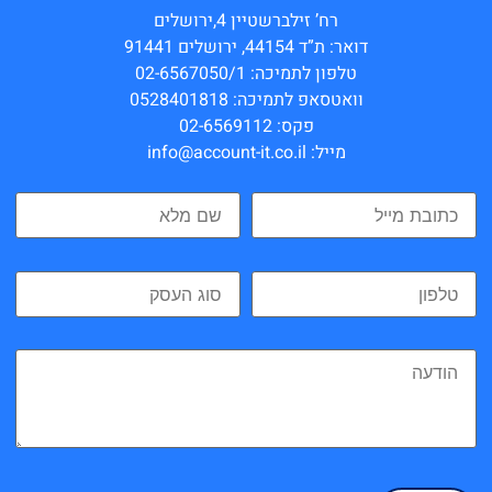
רח’ זילברשטיין 4,ירושלים
דואר: ת”ד 44154, ירושלים 91441
טלפון לתמיכה: 02-6567050/1
וואטסאפ לתמיכה: 0528401818
פקס: 02-6569112
מייל: info@account-it.co.il