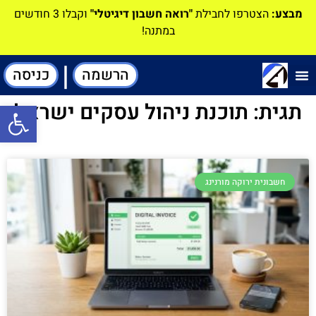
מבצע:
הצטרפו לחבילת
"רואה חשבון דיגיטלי"
וקבלו 3 חודשים
במתנה!
|
הרשמה
כניסה
תוכנה-להנהלת חשבונות
תגית: תוכנת ניהול עסקים ישראל
פתח סרגל
חשבונית ירוקה מורנינג