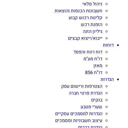
ניהול מלאי
חשבונות הכנסות והוצאות
קליטת רכוש קבוע
הזמנת רכש
גיליון הזנה
ייבוא/ייצוא קבצים
דוחות
דוח רווח והפסד
דו"ח מע"מ
מאזן
דו”ח 856
הגדרות
הצטרפות ורישום עסק
הגדרת פרטי חברה
בנקים
שערי מטבע
הגדרות למסמכים עסקיים
עיצוב חשבוניות ומסמכים
הגדרת רכבים