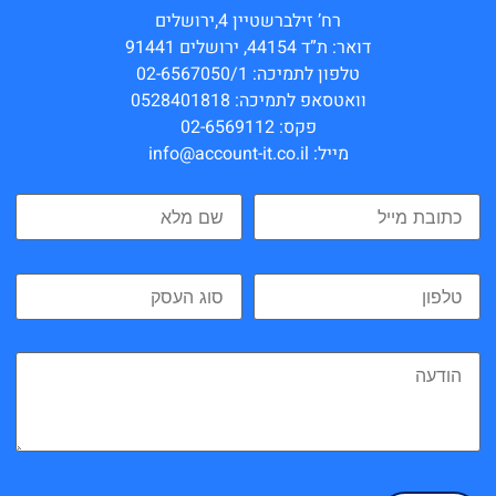
רח’ זילברשטיין 4,ירושלים
דואר: ת”ד 44154, ירושלים 91441
טלפון לתמיכה: 02-6567050/1
וואטסאפ לתמיכה: 0528401818
פקס: 02-6569112
מייל: info@account-it.co.il