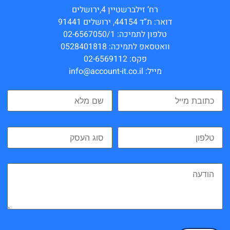
רח’ זילברשטיין 4,ירושלים
דואר: ת”ד 44154, ירושלים 91441
טלפון לתמיכה: 02-6567050/1
וואטסאפ לתמיכה: 0528401818
פקס: 02-6569112
מייל: info@account-it.co.il