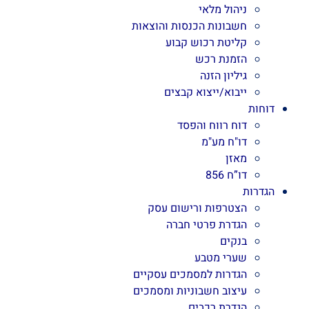
ניהול מלאי
חשבונות הכנסות והוצאות
קליטת רכוש קבוע
הזמנת רכש
גיליון הזנה
ייבוא/ייצוא קבצים
דוחות
דוח רווח והפסד
דו"ח מע"מ
מאזן
דו”ח 856
הגדרות
הצטרפות ורישום עסק
הגדרת פרטי חברה
בנקים
שערי מטבע
הגדרות למסמכים עסקיים
עיצוב חשבוניות ומסמכים
הגדרת רכבים