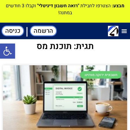
מבצע:
הצטרפו לחבילת
"רואה חשבון דיגיטלי"
וקבלו 3 חודשים
במתנה!
|
הרשמה
כניסה
תוכנה-להנהלת חשבונות
תגית: תוכנת מס
פתח סרגל
חשבונית ירוקה מורנינג