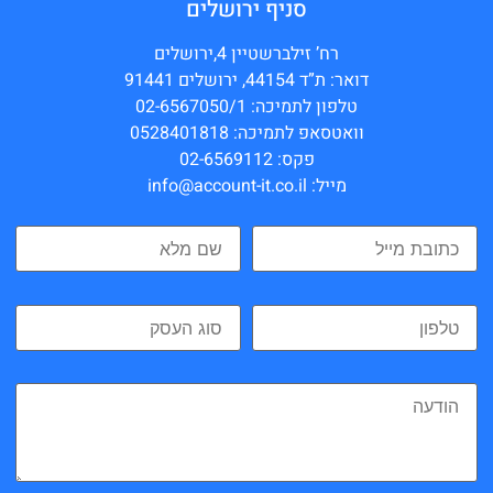
סניף ירושלים
רח’ זילברשטיין 4,ירושלים
דואר: ת”ד 44154, ירושלים 91441
טלפון לתמיכה: 02-6567050/1
וואטסאפ לתמיכה: 0528401818
פקס: 02-6569112
מייל: info@account-it.co.il