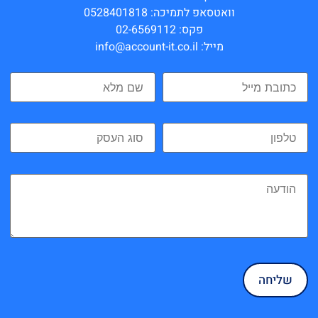
וואטסאפ לתמיכה: 0528401818
פקס: 02-6569112
מייל: info@account-it.co.il