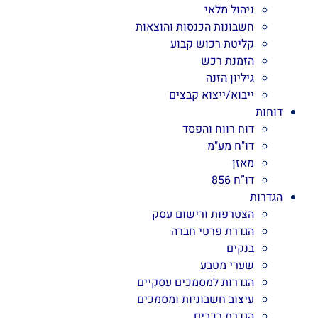
ניהול מלאי
חשבונות הכנסות והוצאות
קליטת רכוש קבוע
הזמנת רכש
גיליון הזנה
ייבוא/ייצוא קבצים
דוחות
דוח רווח והפסד
דו"ח מע"מ
מאזן
דו”ח 856
הגדרות
הצטרפות ורישום עסק
הגדרת פרטי חברה
בנקים
שערי מטבע
הגדרות למסמכים עסקיים
עיצוב חשבוניות ומסמכים
הגדרת רכבים