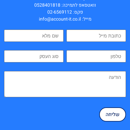
וואטסאפ לתמיכה: 0528401818
פקס: 02-6569112
מייל: info@account-it.co.il