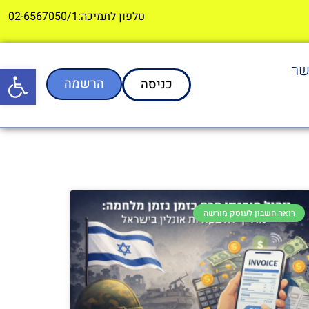
טלפון לתמיכה:02-6567050/1
שר
פתח סרגל
הרשמה
כניסה
רואה חשבון לעוסק מורשה