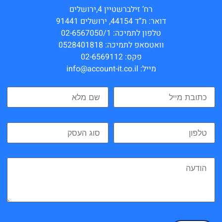
רח’ זילברשטיין 4,ירושלים
דואר: ת”ד 44154, ירושלים 91441
טלפון לתמיכה: 02-6567050/1
וואטסאפ לתמיכה: 0528401818
פקס: 02-6569112
מייל: info@account-it.co.il