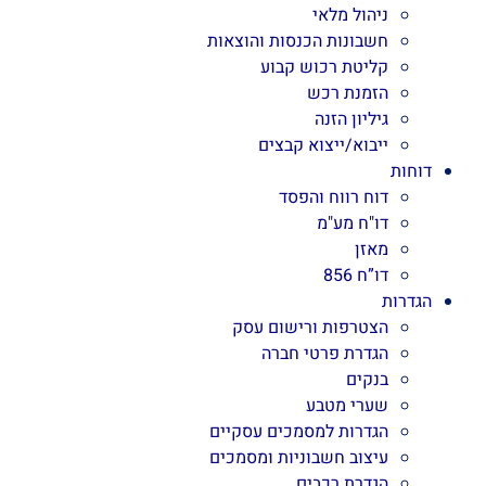
ניהול מלאי
חשבונות הכנסות והוצאות
קליטת רכוש קבוע
הזמנת רכש
גיליון הזנה
ייבוא/ייצוא קבצים
דוחות
דוח רווח והפסד
דו"ח מע"מ
מאזן
דו”ח 856
הגדרות
הצטרפות ורישום עסק
הגדרת פרטי חברה
בנקים
שערי מטבע
הגדרות למסמכים עסקיים
עיצוב חשבוניות ומסמכים
הגדרת רכבים