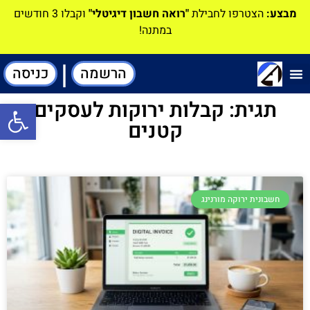
מבצע:
הצטרפו לחבילת
"רואה חשבון דיגיטלי"
וקבלו 3 חודשים
במתנה!
|
הרשמה
כניסה
תוכנה-להנהלת חשבונות
תגית: קבלות ירוקות לעסקים
פתח סרגל
קטנים
חשבונית ירוקה מורנינג