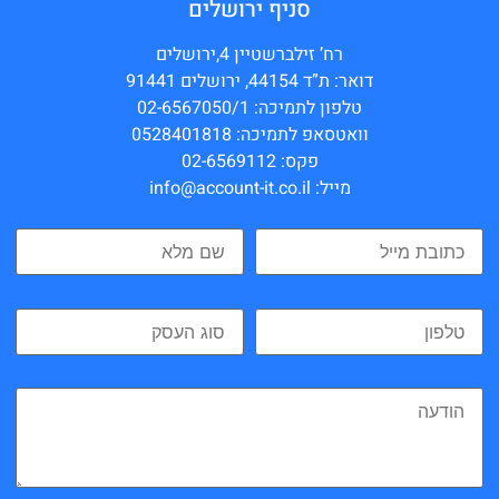
סניף ירושלים
רח’ זילברשטיין 4,ירושלים
דואר: ת”ד 44154, ירושלים 91441
טלפון לתמיכה: 02-6567050/1
וואטסאפ לתמיכה: 0528401818
פקס: 02-6569112
מייל: info@account-it.co.il