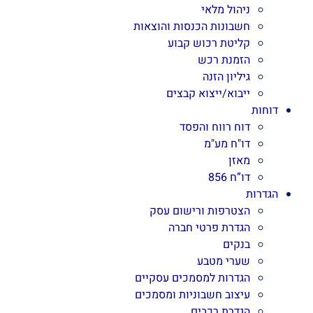
ניהול מלאי
חשבונות הכנסות והוצאות
קליטת רכוש קבוע
הזמנת רכש
גיליון הזנה
ייבוא/ייצוא קבצים
דוחות
דוח רווח והפסד
דו"ח מע"מ
מאזן
דו”ח 856
הגדרות
הצטרפות ורישום עסק
הגדרת פרטי חברה
בנקים
שערי מטבע
הגדרות למסמכים עסקיים
עיצוב חשבוניות ומסמכים
הגדרת רכבים