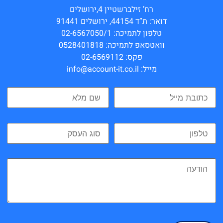
רח’ זילברשטיין 4,ירושלים
דואר: ת”ד 44154, ירושלים 91441
טלפון לתמיכה: 02-6567050/1
וואטסאפ לתמיכה: 0528401818
פקס: 02-6569112
מייל: info@account-it.co.il