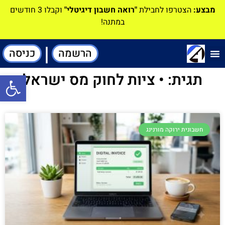
מבצע:
הצטרפו לחבילת
"רואה חשבון דיגיטלי"
וקבלו 3 חודשים
במתנה!
|
הרשמה
כניסה
תוכנה-להנהלת חשבונות
תגית: • ציות לחוק מס ישראל
פתח סרגל
חשבונית ירוקה מורנינג