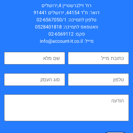
רח’ זילברשטיין 4,ירושלים
דואר: ת”ד 44154, ירושלים 91441
טלפון לתמיכה: 02-6567050/1
וואטסאפ לתמיכה: 0528401818
פקס: 02-6569112
מייל: info@account-it.co.il