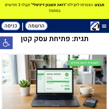
מבצע:
הצטרפו לחבילת
"רואה חשבון דיגיטלי"
וקבלו 3 חודשים
במתנה!
|
הרשמה
כניסה
תוכנה-להנהלת חשבונות
תגית: פתיחת עסק קטן
פתח סרגל
חשבונית ירוקה מורנינג