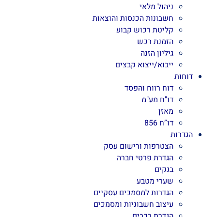
ניהול מלאי
חשבונות הכנסות והוצאות
קליטת רכוש קבוע
הזמנת רכש
גיליון הזנה
ייבוא/ייצוא קבצים
דוחות
דוח רווח והפסד
דו"ח מע"מ
מאזן
דו”ח 856
הגדרות
הצטרפות ורישום עסק
הגדרת פרטי חברה
בנקים
שערי מטבע
הגדרות למסמכים עסקיים
עיצוב חשבוניות ומסמכים
הגדרת רכבים