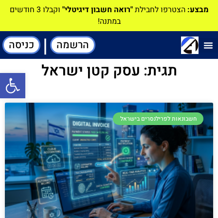
מבצע:
הצטרפו לחבילת
"רואה חשבון דיגיטלי"
וקבלו 3 חודשים
במתנה!
|
הרשמה
כניסה
תוכנה-להנהלת חשבונות
תגית: עסק קטן ישראל
פתח סרגל
חשבונאות לפרילנסרים בישראל