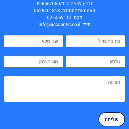
טלפון לתמיכה: 02-6567050/1
וואטסאפ לתמיכה: 0528401818
פקס: 02-6569112
מייל: info@account-it.co.il