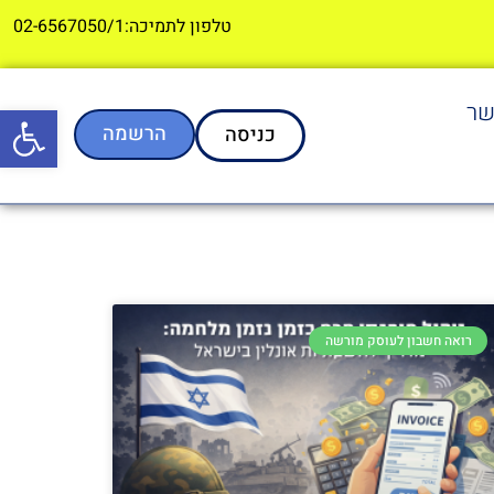
טלפון לתמיכה:02-6567050/1
שר
פתח סרגל
הרשמה
כניסה
רואה חשבון לעוסק מורשה