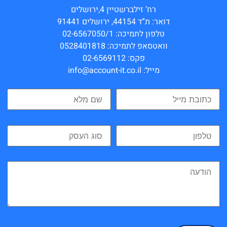
רח’ זילברשטיין 4,ירושלים
דואר: ת”ד 44154, ירושלים 91441
טלפון לתמיכה: 02-6567050/1
וואטסאפ לתמיכה: 0528401818
פקס: 02-6569112
מייל: info@account-it.co.il