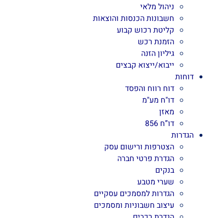
ניהול מלאי
חשבונות הכנסות והוצאות
קליטת רכוש קבוע
הזמנת רכש
גיליון הזנה
ייבוא/ייצוא קבצים
דוחות
דוח רווח והפסד
דו"ח מע"מ
מאזן
דו”ח 856
הגדרות
הצטרפות ורישום עסק
הגדרת פרטי חברה
בנקים
שערי מטבע
הגדרות למסמכים עסקיים
עיצוב חשבוניות ומסמכים
הגדרת רכבים