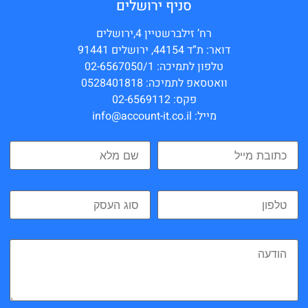
סניף ירושלים
רח’ זילברשטיין 4,ירושלים
דואר: ת”ד 44154, ירושלים 91441
טלפון לתמיכה: 02-6567050/1
וואטסאפ לתמיכה: 0528401818
פקס: 02-6569112
מייל: info@account-it.co.il