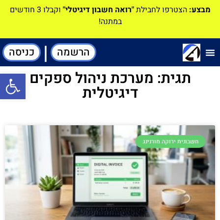
מבצע:
הצטרפו לחבילת
"רואה חשבון דיגיטלי"
וקבלו 3 חודשים
במתנה!
|
הרשמה
כניסה
תוכנה-להנהלת חשבונות
תגית: מערכת ניהול ספקים
פתח סרגל
דיגיטלית
חשבונית ירוקה מורנינג