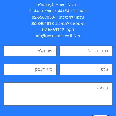
רח’ זילברשטיין 4,ירושלים
דואר: ת”ד 44154, ירושלים 91441
טלפון לתמיכה: 02-6567050/1
וואטסאפ לתמיכה: 0528401818
פקס: 02-6569112
מייל: info@account-it.co.il