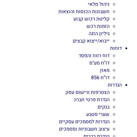
ניהול מלאי
חשבונות הכנסות והוצאות
קליטת רכוש קבוע
הזמנת רכש
גיליון הזנה
ייבוא/ייצוא קבצים
דוחות
דוח רווח והפסד
דו"ח מע"מ
מאזן
דו”ח 856
הגדרות
הצטרפות ורישום עסק
הגדרת פרטי חברה
בנקים
שערי מטבע
הגדרות למסמכים עסקיים
עיצוב חשבוניות ומסמכים
הגדרת רכבים