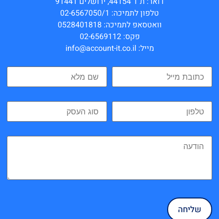
דואר: ת”ד 44154, ירושלים 91441
טלפון לתמיכה: 02-6567050/1
וואטסאפ לתמיכה: 0528401818
פקס: 02-6569112
מייל: info@account-it.co.il