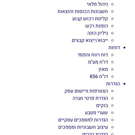
ניהול מלאי
חשבונות הכנסות והוצאות
קליטת רכוש קבוע
הזמנת רכש
גיליון הזנה
ייבוא/ייצוא קבצים
דוחות
דוח רווח והפסד
דו"ח מע"מ
מאזן
דו”ח 856
הגדרות
הצטרפות ורישום עסק
הגדרת פרטי חברה
בנקים
שערי מטבע
הגדרות למסמכים עסקיים
עיצוב חשבוניות ומסמכים
הגדרת רכבים