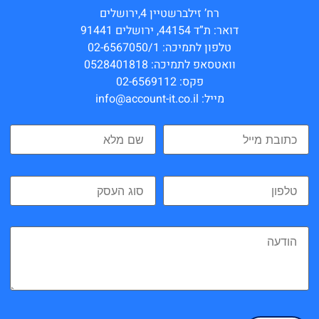
רח’ זילברשטיין 4,ירושלים
דואר: ת”ד 44154, ירושלים 91441
טלפון לתמיכה: 02-6567050/1
וואטסאפ לתמיכה: 0528401818
פקס: 02-6569112
מייל: info@account-it.co.il