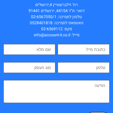
רח’ זילברשטיין 4,ירושלים
דואר: ת”ד 44154, ירושלים 91441
טלפון לתמיכה: 02-6567050/1
וואטסאפ לתמיכה: 0528401818
פקס: 02-6569112
מייל: info@account-it.co.il