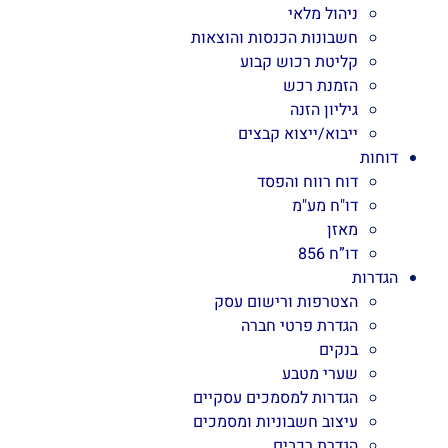
ניהול מלאי
חשבונות הכנסות והוצאות
קליטת רכוש קבוע
הזמנת רכש
גיליון הזנה
ייבוא/ייצוא קבצים
דוחות
דוח רווח והפסד
דו"ח מע"מ
מאזן
דו”ח 856
הגדרות
הצטרפות ורישום עסק
הגדרת פרטי חברה
בנקים
שערי מטבע
הגדרות למסמכים עסקיים
עיצוב חשבוניות ומסמכים
הגדרת רכבים