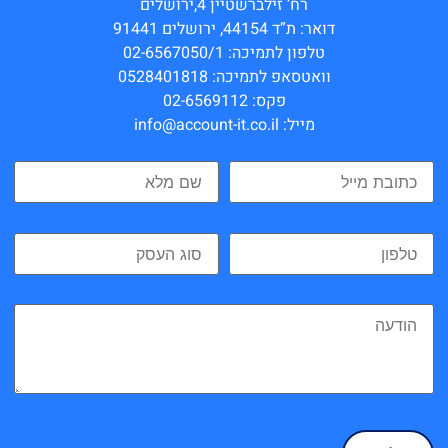
רח’ זילברשטיין 4,ירושלים
דואר: ת”ד 44154, ירושלים 91441
טלפון לתמיכה: 02-6567050/1
וואטסאפ לתמיכה: 0528401818
פקס: 02-6569112
מייל: info@account-it.co.il