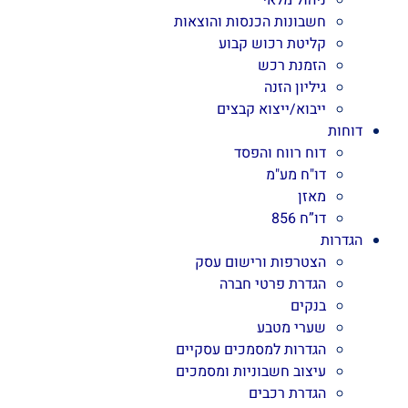
ניהול מלאי
חשבונות הכנסות והוצאות
קליטת רכוש קבוע
הזמנת רכש
גיליון הזנה
ייבוא/ייצוא קבצים
דוחות
דוח רווח והפסד
דו"ח מע"מ
מאזן
דו”ח 856
הגדרות
הצטרפות ורישום עסק
הגדרת פרטי חברה
בנקים
שערי מטבע
הגדרות למסמכים עסקיים
עיצוב חשבוניות ומסמכים
הגדרת רכבים