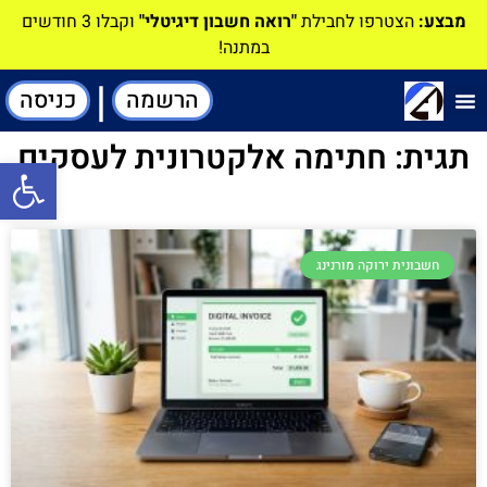
מבצע:
הצטרפו לחבילת
"רואה חשבון דיגיטלי"
וקבלו 3 חודשים
במתנה!
|
הרשמה
כניסה
תוכנה-להנהלת חשבונות
תגית: חתימה אלקטרונית לעסקים
פתח סרגל
חשבונית ירוקה מורנינג