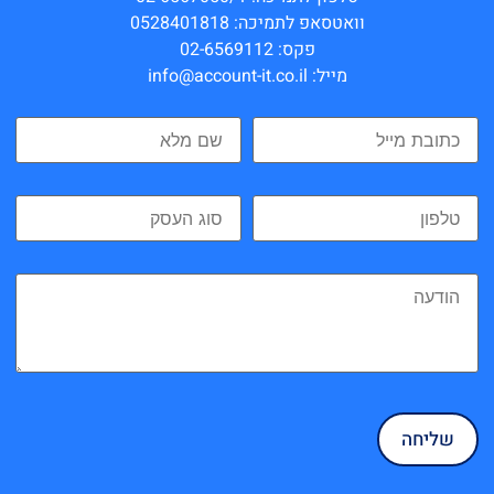
וואטסאפ לתמיכה: 0528401818
פקס: 02-6569112
מייל: info@account-it.co.il