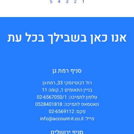
5
4
3
2
1
אנו כאן בשבילך בכל עת
סניף רמת גן
רח’ ז'בוטינסקי 33, רמת-גן
בניין התאומים 1, קומה 11
טלפון לתמיכה: 02-6567050/1
וואטסאפ לתמיכה: 0528401818
פקס: 02-6569112
מייל: info@account-it.co.il
סניף ירושלים