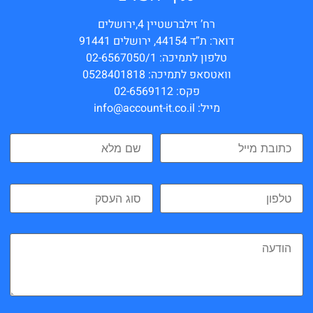
רח’ זילברשטיין 4,ירושלים
דואר: ת”ד 44154, ירושלים 91441
טלפון לתמיכה: 02-6567050/1
וואטסאפ לתמיכה: 0528401818
פקס: 02-6569112
מייל: info@account-it.co.il