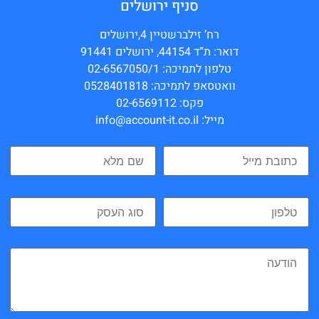
סניף ירושלים
רח’ זילברשטיין 4,ירושלים
דואר: ת”ד 44154, ירושלים 91441
טלפון לתמיכה: 02-6567050/1
וואטסאפ לתמיכה: 0528401818
פקס: 02-6569112
מייל: info@account-it.co.il