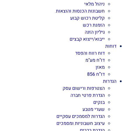
ניהול מלאי
חשבונות הכנסות והוצאות
קליטת רכוש קבוע
הזמנת רכש
גיליון הזנה
ייבוא/ייצוא קבצים
דוחות
דוח רווח והפסד
דו"ח מע"מ
מאזן
דו”ח 856
הגדרות
הצטרפות ורישום עסק
הגדרת פרטי חברה
בנקים
שערי מטבע
הגדרות למסמכים עסקיים
עיצוב חשבוניות ומסמכים
הגדרת רכבים