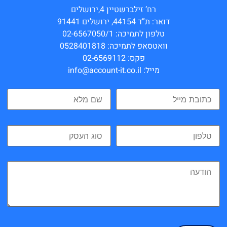
רח’ זילברשטיין 4,ירושלים
דואר: ת”ד 44154, ירושלים 91441
טלפון לתמיכה: 02-6567050/1
וואטסאפ לתמיכה: 0528401818
פקס: 02-6569112
מייל: info@account-it.co.il