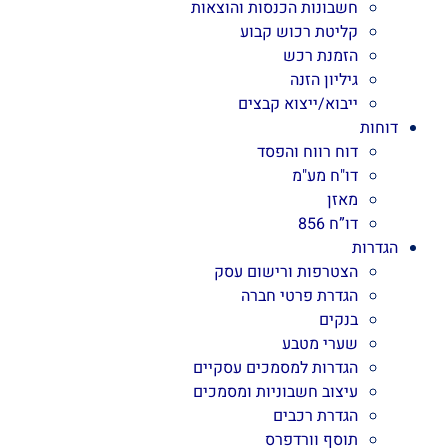
חשבונות הכנסות והוצאות
קליטת רכוש קבוע
הזמנת רכש
גיליון הזנה
ייבוא/ייצוא קבצים
דוחות
דוח רווח והפסד
דו"ח מע"מ
מאזן
דו”ח 856
הגדרות
הצטרפות ורישום עסק
הגדרת פרטי חברה
בנקים
שערי מטבע
הגדרות למסמכים עסקיים
עיצוב חשבוניות ומסמכים
הגדרת רכבים
תוסף וורדפרס