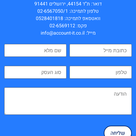
דואר: ת”ד 44154, ירושלים 91441
טלפון לתמיכה: 02-6567050/1
וואטסאפ לתמיכה: 0528401818
פקס: 02-6569112
מייל: info@account-it.co.il