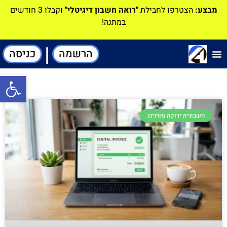
מבצע:
הצטרפו לחבילת
"רואה חשבון דיגיטלי"
וקבלו 3 חודשים
במתנה!
|
הרשמה
כניסה
תוכנה-להנהלת חשבונות
פתח סרגל
חשבונית ירוקה מורנינג