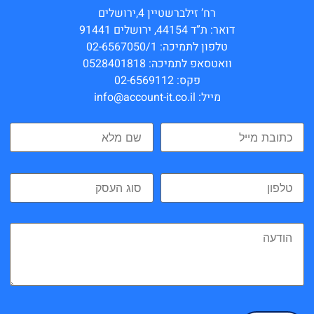
רח’ זילברשטיין 4,ירושלים
דואר: ת”ד 44154, ירושלים 91441
טלפון לתמיכה: 02-6567050/1
וואטסאפ לתמיכה: 0528401818
פקס: 02-6569112
מייל: info@account-it.co.il