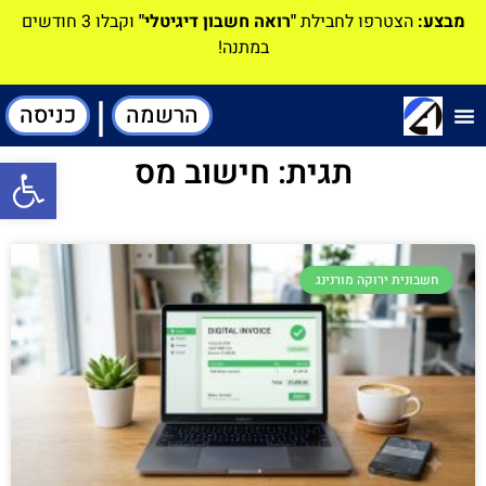
מבצע:
הצטרפו לחבילת
"רואה חשבון דיגיטלי"
וקבלו 3 חודשים
במתנה!
|
הרשמה
כניסה
תוכנה-להנהלת חשבונות
תגית: חישוב מס
פתח סרגל
חשבונית ירוקה מורנינג