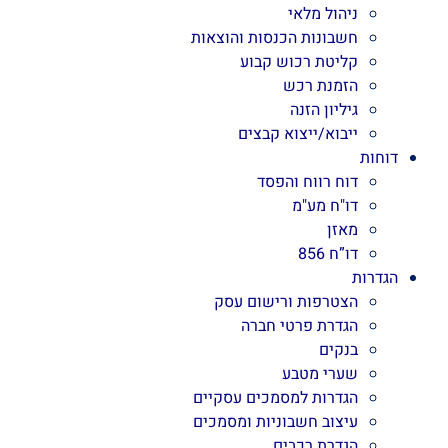
ניהול מלאי
חשבונות הכנסות והוצאות
קליטת רכוש קבוע
הזמנת רכש
גיליון הזנה
ייבוא/ייצוא קבצים
דוחות
דוח רווח והפסד
דו"ח מע"מ
מאזן
דו”ח 856
הגדרות
הצטרפות ורישום עסק
הגדרת פרטי חברה
בנקים
שערי מטבע
הגדרות למסמכים עסקיים
עיצוב חשבוניות ומסמכים
הגדרת רכבים