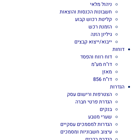
ניהול מלאי
חשבונות הכנסות והוצאות
קליטת רכוש קבוע
הזמנת רכש
גיליון הזנה
ייבוא/ייצוא קבצים
דוחות
דוח רווח והפסד
דו"ח מע"מ
מאזן
דו”ח 856
הגדרות
הצטרפות ורישום עסק
הגדרת פרטי חברה
בנקים
שערי מטבע
הגדרות למסמכים עסקיים
עיצוב חשבוניות ומסמכים
הגדרת רכבים