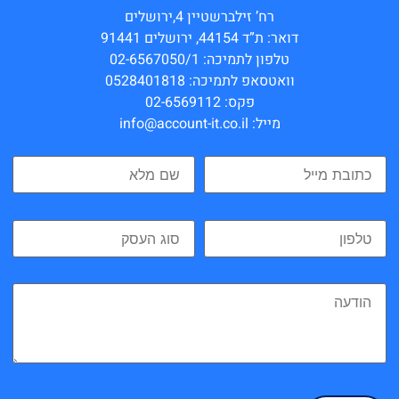
רח’ זילברשטיין 4,ירושלים
דואר: ת”ד 44154, ירושלים 91441
טלפון לתמיכה: 02-6567050/1
וואטסאפ לתמיכה: 0528401818
פקס: 02-6569112
מייל: info@account-it.co.il