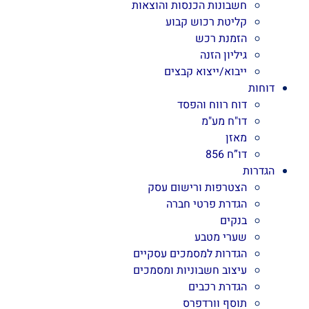
חשבונות הכנסות והוצאות
קליטת רכוש קבוע
הזמנת רכש
גיליון הזנה
ייבוא/ייצוא קבצים
דוחות
דוח רווח והפסד
דו"ח מע"מ
מאזן
דו”ח 856
הגדרות
הצטרפות ורישום עסק
הגדרת פרטי חברה
בנקים
שערי מטבע
הגדרות למסמכים עסקיים
עיצוב חשבוניות ומסמכים
הגדרת רכבים
תוסף וורדפרס