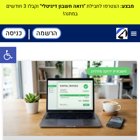
מבצע:
הצטרפו לחבילת
"רואה חשבון דיגיטלי"
וקבלו 3 חודשים
במתנה!
|
הרשמה
כניסה
תוכנה-להנהלת חשבונות
פתח סרגל
חשבונית ירוקה מורנינג