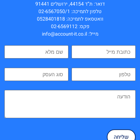
דואר: ת”ד 44154, ירושלים 91441
טלפון לתמיכה: 02-6567050/1
וואטסאפ לתמיכה: 0528401818
פקס: 02-6569112
מייל: info@account-it.co.il