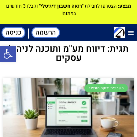
מבצע:
הצטרפו לחבילת
"רואה חשבון דיגיטלי"
וקבלו 3 חודשים
במתנה!
|
הרשמה
כניסה
תוכנה-להנהלת חשבונות
תגית: דיווח מע"מ ותוכנה לניהול
פתח סרגל
עסקים
חשבונית ירוקה מורנינג