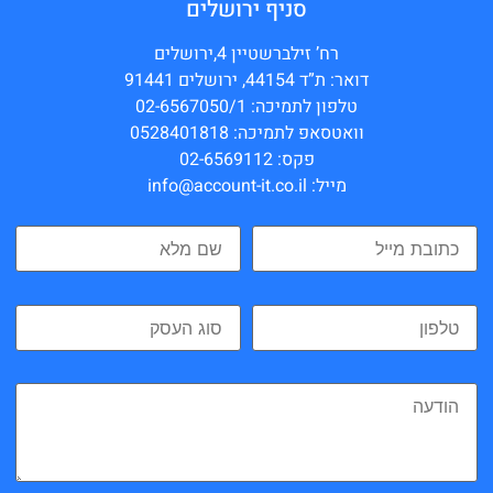
סניף ירושלים
רח’ זילברשטיין 4,ירושלים
דואר: ת”ד 44154, ירושלים 91441
טלפון לתמיכה: 02-6567050/1
וואטסאפ לתמיכה: 0528401818
פקס: 02-6569112
מייל: info@account-it.co.il