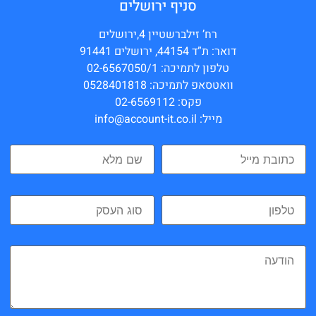
סניף ירושלים
רח’ זילברשטיין 4,ירושלים
דואר: ת”ד 44154, ירושלים 91441
טלפון לתמיכה: 02-6567050/1
וואטסאפ לתמיכה: 0528401818
פקס: 02-6569112
מייל: info@account-it.co.il