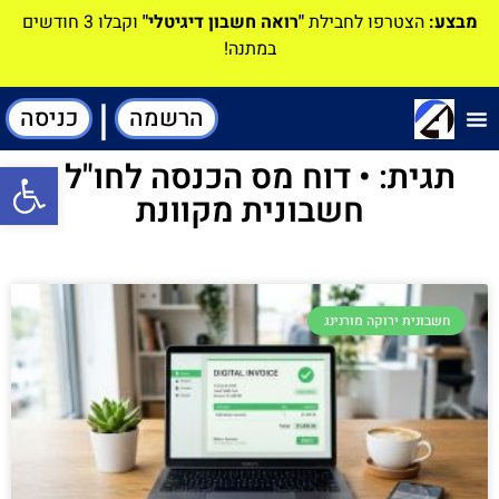
מבצע:
הצטרפו לחבילת
"רואה חשבון דיגיטלי"
וקבלו 3 חודשים
במתנה!
|
הרשמה
כניסה
תוכנה-להנהלת חשבונות
תגית: • דוח מס הכנסה לחו"ל •
פתח סרגל
חשבונית מקוונת
חשבונית ירוקה מורנינג