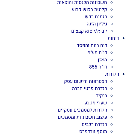
חשבונות הכנסות והוצאות
קליטת רכוש קבוע
הזמנת רכש
גיליון הזנה
ייבוא/ייצוא קבצים
דוחות
דוח רווח והפסד
דו"ח מע"מ
מאזן
דו”ח 856
הגדרות
הצטרפות ורישום עסק
הגדרת פרטי חברה
בנקים
שערי מטבע
הגדרות למסמכים עסקיים
עיצוב חשבוניות ומסמכים
הגדרת רכבים
תוסף וורדפרס