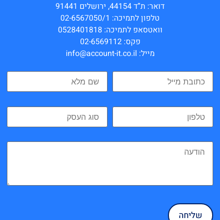
דואר: ת”ד 44154, ירושלים 91441
טלפון לתמיכה: 02-6567050/1
וואטסאפ לתמיכה: 0528401818
פקס: 02-6569112
מייל: info@account-it.co.il