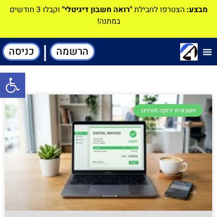
מבצע:
הצטרפו לחבילת
"רואה חשבון דיגיטלי"
וקבלו 3 חודשים
במתנה!
|
הרשמה
כניסה
תוכנה-להנהלת חשבונות
פתח סרגל
חשבונית ירוקה מורנינג